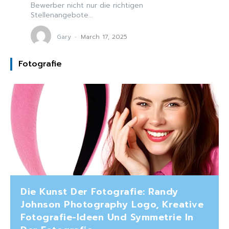
Bewerber nicht nur die richtigen
Stellenangebote...
Gary
-
March 17, 2025
Fotografie
Die Kunst Der Fotografie: Randy
Johnson Photography Logo, Kreative
Fotografie-Ideen Und Symmetrie In