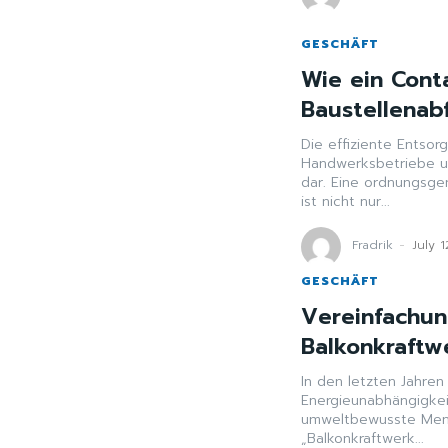
GESCHÄFT
Wie ein Cont
Baustellenabf
Die effiziente Entsor
Handwerksbetriebe u
dar. Eine ordnungsge
ist nicht nur...
Fradrik
-
July 
GESCHÄFT
Vereinfachun
Balkonkraftw
In den letzten Jahre
Energieunabhängigkei
umweltbewusste Mens
„Balkonkraftwerk...