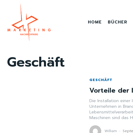
HOME
BÜCHER
Geschäft
GESCHÄFT
Vorteile der 
Die Installation eine
Unternehmen in Bran
Lebensmittelverarbeitung und 
Maschinen sind das He
William
-
Sept