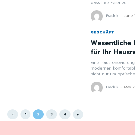
dass Ihre Feier zu...
Fradrik
-
June 
GESCHÄFT
Wesentliche 
für Ihr Haus
Eine Hausrenovierung
moderner, komfortabl
nicht nur um optisch
Fradrik
-
May 2
1
2
3
4