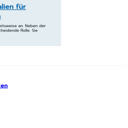
lien für
n
eitsweise an. Neben der
heidende Rolle. Sie
ten