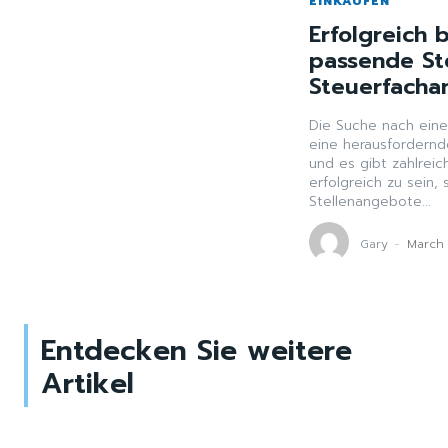
EINKAUFEN
Erfolgreich 
passende St
Steuerfacha
Die Suche nach eine
eine herausfordernde
und es gibt zahlrei
erfolgreich zu sein,
Stellenangebote...
Gary
-
March 
Entdecken Sie weitere
Artikel