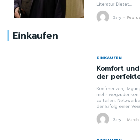
Literatur Bietet...
Gary
-
Februa
Einkaufen
EINKAUFEN
Komfort und
der perfekte
Konferenzen, Tagung
mehr wegzudenken. 
zu teilen, Netzwerk
der Erfolg einer Vera
Gary
-
March 