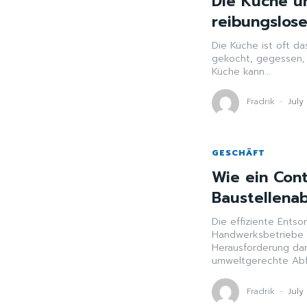
Die Küche um
reibungslos
Die Küche ist oft d
gekocht, gegessen, 
Küche kann...
Fradrik
-
July
GESCHÄFT
Wie ein Con
Baustellenab
Die effiziente Entso
Handwerksbetriebe 
Herausforderung dar
umweltgerechte Abfal
Fradrik
-
July