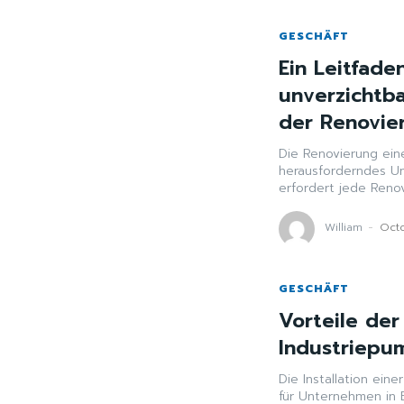
GESCHÄFT
Ein Leitfade
unverzichtb
der Renovie
Die Renovierung ein
herausforderndes Un
erfordert jede Renov
William
-
Octo
GESCHÄFT
Vorteile der 
Industriepu
Die Installation ein
für Unternehmen in 