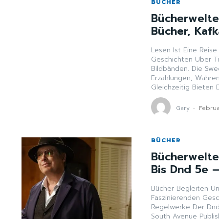
BÜCHER
Bücherwelte
Bücher, Kaf
Lesen Ist Eine Reis
Geschichten Über Ti
Bildbänden. Die Swe
Erzählungen, Währe
Gleichzeitig Bieten D
Gary
-
Februa
BÜCHER
Bücherwelte
Bis Dnd 5e –
Bücher Begleiten Un
Faszinierenden Gesc
Regelwerke Der Dnd
South Avenue Publish