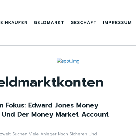
EINKAUFEN
GELDMARKT
GESCHÄFT
IMPRESSUM
eldmarktkonten
m Fokus: Edward Jones Money
s Und Der Money Market Account
nzwelt Suchen Viele Anleger Nach Sicheren Und