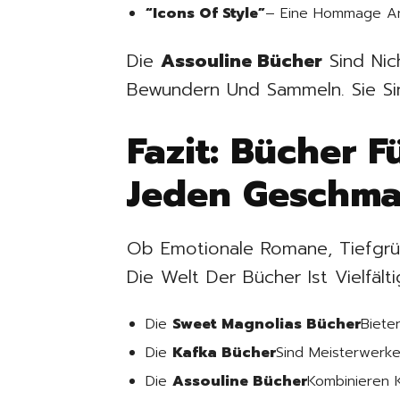
“Icons Of Style”
– Eine Hommage An
Die
Assouline Bücher
Sind Nic
Bewundern Und Sammeln. Sie Si
Fazit: Bücher 
Jeden Geschm
Ob Emotionale Romane, Tiefgrün
Die Welt Der Bücher Ist Vielfälti
Die
Sweet Magnolias Bücher
Biete
Die
Kafka Bücher
Sind Meisterwerke
Die
Assouline Bücher
Kombinieren K