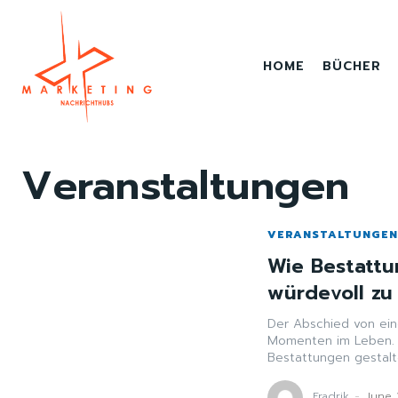
HOME
BÜCHER
Veranstaltungen
VERANSTALTUNGE
Wie Bestattu
würdevoll zu
Der Abschied von ei
Momenten im Leben. I
Bestattungen gestalte
Fradrik
-
June 