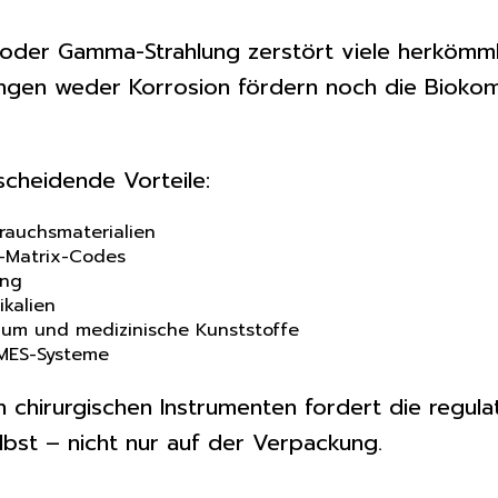
id oder Gamma-Strahlung zerstört viele herkömm
ngen weder Korrosion fördern noch die Biokompa
scheidende Vorteile:
auchsmaterialien
a-Matrix-Codes
ung
kalien
nium und medizinische Kunststoffe
 MES-Systeme
hirurgischen Instrumenten fordert die regulato
bst – nicht nur auf der Verpackung.