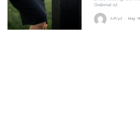
Grabmal ist...
Ailfryd
-
May 1