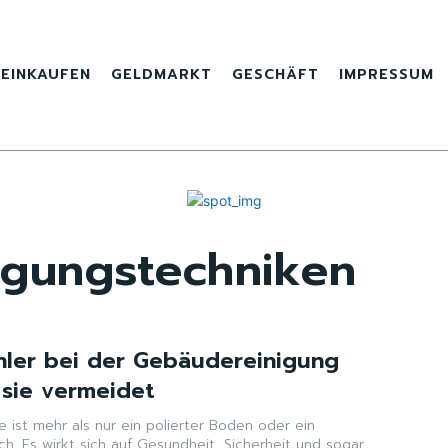
EINKAUFEN
GELDMARKT
GESCHÄFT
IMPRESSUM
nigungstechniken
hler bei der Gebäudereinigung
sie vermeidet
 ist mehr als nur ein polierter Boden oder ein
sch. Es wirkt sich auf Gesundheit, Sicherheit und sogar